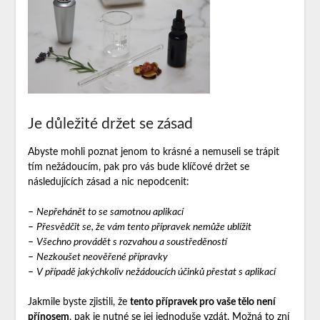
Je důležité držet se zásad
Abyste mohli poznat jenom to krásné a nemuseli se trápit
tím nežádoucím, pak pro vás bude klíčové držet se
následujících zásad a nic nepodcenit:
–
Nepřehánět to se samotnou aplikací
–
Přesvědčit se, že vám tento přípravek nemůže ublížit
–
Všechno provádět s rozvahou a soustředěností
–
Nezkoušet neověřené přípravky
–
V případě jakýchkoliv nežádoucích účinků přestat s aplikací
Jakmile byste zjistili, že
tento přípravek pro vaše tělo není
přínosem
, pak je nutné se jej jednoduše vzdát. Možná to zní