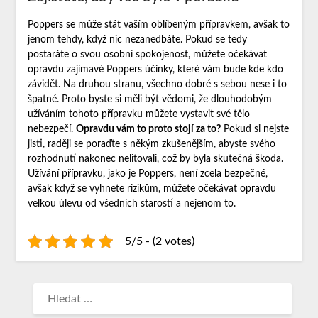
Poppers se může stát vaším oblíbeným přípravkem, avšak to
jenom tehdy, když nic nezanedbáte. Pokud se tedy
postaráte o svou osobní spokojenost, můžete očekávat
opravdu zajímavé
Poppers účinky
, které vám bude kde kdo
závidět. Na druhou stranu, všechno dobré s sebou nese i to
špatné. Proto byste si měli být vědomi, že dlouhodobým
užíváním tohoto přípravku můžete vystavit své tělo
nebezpečí.
Opravdu vám to proto stojí za to?
Pokud si nejste
jisti, raději se poraďte s někým zkušenějším, abyste svého
rozhodnutí nakonec nelitovali, což by byla skutečná škoda.
Užívání přípravku, jako je Poppers, není zcela bezpečné,
avšak když se vyhnete rizikům, můžete očekávat opravdu
velkou úlevu od všedních starostí a nejenom to.
5/5 - (2 votes)