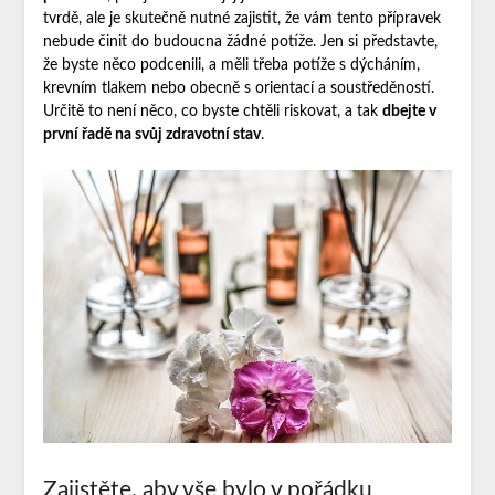
tvrdě, ale je skutečně nutné zajistit, že vám tento přípravek
nebude činit do budoucna žádné potíže. Jen si představte,
že byste něco podcenili, a měli třeba potíže s dýcháním,
krevním tlakem nebo obecně s orientací a soustředěností.
Určitě to není něco, co byste chtěli riskovat, a tak
dbejte v
první řadě na svůj zdravotní stav
.
Zajistěte, aby vše bylo v pořádku