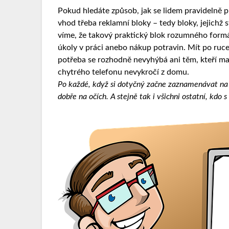
Pokud hledáte způsob, jak se lidem pravidelně př
vhod třeba reklamní bloky – tedy bloky, jejichž 
víme, že takový praktický blok rozumného formá
úkoly v práci anebo nákup potravin. Mít po ruce
potřeba se rozhodně nevyhýbá ani těm, kteří m
chytrého telefonu nevykročí z domu.
Po každé, když si dotyčný začne zaznamenávat na l
dobře na očích. A stejně tak i všichni ostatní, kd