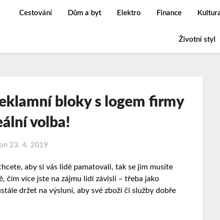
Cestování
Dům a byt
Elektro
Finance
Kultur
Životní styl
reklamní bloky s logem firmy
eální volba!
 on
23. 4. 2019
hcete, aby si vás lidé pamatovali, tak se jim musíte
, čím více jste na zájmu lidí závislí – třeba jako
stále držet na výsluní, aby své zboží či služby dobře