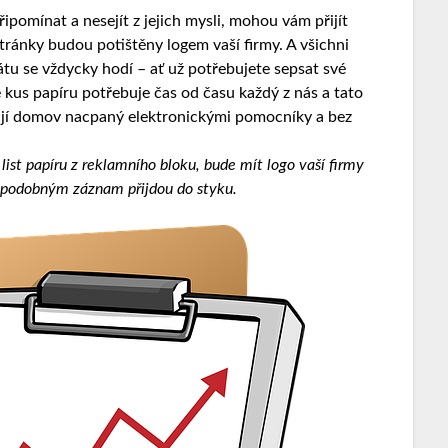
ipomínat a nesejít z jejich mysli, mohou vám přijít
stránky budou potištěny logem vaší firmy. A všichni
tu se vždycky hodí – ať už potřebujete sepsat své
 kus papíru potřebuje čas od času každý z nás a tato
ají domov nacpaný elektronickými pomocníky a bez
ist papíru z reklamního bloku, bude mít logo vaší firmy
o s podobným záznam přijdou do styku.