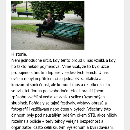
Historie.
Není jednoduché určit, kdy tento proud u nás vznikl, a kdy
ho takto někdo pojmenoval. Víme však, že to bylo úzce
propojeno s hnutím hippies v šedesátých letech. U nás
ovšem nebyl nepřítelem číslo jedna zlý kapitalista a
konzumní společnost, ale komunismus a restrikce s ním
související. Touha po svobodném čtení, hraní i jiném
způsobu vzdělání vedla ke vzniku velice různorodých
skupinek. Pořádaly se tajné festivaly, výstavy obrazů a
fotografií i vzdělávání nebo čtení v bytech. Všechny tyto
činnosti byly pod neustálým bdělým okem STB, akce někdy
rozehnala policie – tedy tehdy Veřejná bezpečnost a
organizátoři často čelili krutým výslechům a byli i zavíráni.