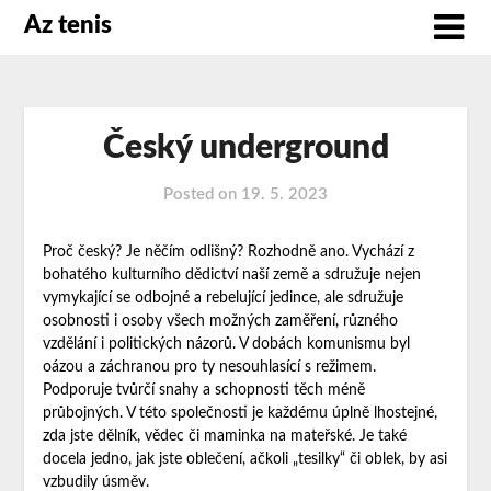
Az tenis
Český underground
Posted on
19. 5. 2023
Proč český? Je něčím odlišný? Rozhodně ano. Vychází z
bohatého kulturního dědictví naší země a sdružuje nejen
vymykající se odbojné a rebelující jedince, ale sdružuje
osobnosti i osoby všech možných zaměření, různého
vzdělání i politických názorů. V dobách komunismu byl
oázou a záchranou pro ty nesouhlasící s režimem.
Podporuje tvůrčí snahy a schopnosti těch méně
průbojných. V této společnosti je každému úplně lhostejné,
zda jste dělník, vědec či maminka na mateřské. Je také
docela jedno, jak jste oblečení, ačkoli „tesilky“ či oblek, by asi
vzbudily úsměv.