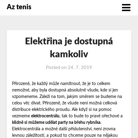
Az tenis
Elektřina je dostupná
kamkoliv
Posted on
24. 7. 2019
Přirozeně, že každý může namítnout, že je to celkem
nemožné, aby byla dostupná absolutně všude, kde si jen
vzpomeneme. Záleží na tom, jakým směrem se budeme na
celou věc dívat. Přirozeně, že všude není možná celková
distribuce elektrického proudu. Ale když si na pomoc
vezmeme
elektrocentrálu
, tak to bude to pravé ořechové a
klidně si můžeme udělat party na břehu rybníka
.
Elektrocentrála a možné další příslušenství, není zrovna
levnou záležitostí, a pokud to chceme pouze na nějakou