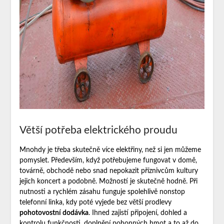
Větší potřeba elektrického proudu
Mnohdy je třeba skutečně více elektřiny, než si jen můžeme
pomyslet. Především, když potřebujeme fungovat v domě,
továrně, obchodě nebo snad nepokazit příznivcům kultury
jejich koncert a podobně. Možností je skutečně hodně. Při
nutnosti a rychlém zásahu funguje spolehlivě nonstop
telefonní linka, kdy poté vyjede bez větší prodlevy
pohotovostní dodávka
. Ihned zajistí připojení, dohled a
kontrolu funkčnosti, doplnění pohonných hmot a to až do