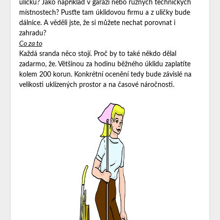
uličku? Jako například v garáži nebo různých technických
místnostech? Pusťte tam úklidovou firmu a z uličky bude
dálnice. A věděli jste, že si můžete nechat porovnat i
zahradu?
Co za to
Každá sranda něco stojí. Proč by to také někdo dělal
zadarmo, že. Většinou za hodinu běžného úklidu zaplatíte
kolem 200 korun. Konkrétní ocenění tedy bude závislé na
velikosti uklízených prostor a na časové náročnosti.