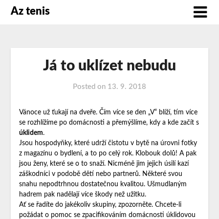
Az tenis
Já to uklízet nebudu
Posted on
13. 9. 2018
Vánoce už ťukají na dveře. Čím více se den „V“ blíží, tím více
se rozhlížíme po domácnosti a přemýšlíme, kdy a kde začít s
úklidem
.
Jsou hospodyňky, které udrží čistotu v bytě na úrovni fotky
z magazínu o bydlení, a to po celý rok. Klobouk dolů! A pak
jsou ženy, které se o to snaží. Nicméně jim jejich úsilí kazí
záškodníci v podobě dětí nebo partnerů. Některé svou
snahu nepodtrhnou dostatečnou kvalitou. Ušmudlaným
hadrem pak nadělají více škody než užitku.
Ať se řadíte do jakékoliv skupiny, zpozorněte. Chcete-li
požádat o pomoc se zpacifikováním domácnosti úklidovou