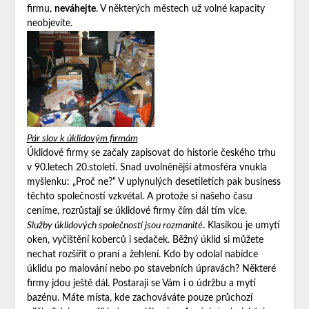
firmu,
neváhejte
. V některých městech už volné kapacity
neobjevíte.
Pár slov k úklidovým firmám
Úklidové firmy se začaly zapisovat do historie českého trhu
v 90.letech 20.století. Snad uvolněnější atmosféra vnukla
myšlenku: „Proč ne?“ V uplynulých desetiletích pak business
těchto společností vzkvétal. A protože si našeho času
ceníme, rozrůstají se úklidové firmy čím dál tím více.
Služby úklidových společností jsou rozmanité
. Klasikou je umytí
oken, vyčištění koberců i sedaček. Běžný úklid si můžete
nechat rozšířit o praní a žehlení. Kdo by odolal nabídce
úklidu po malování nebo po stavebních úpravách? Některé
firmy jdou ještě dál. Postarají se Vám i o údržbu a mytí
bazénu. Máte místa, kde zachováváte pouze průchozí