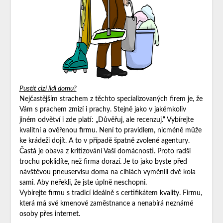
Pustit cizí lidi domu?
Nejčastějším strachem z těchto specializovaných firem je, že
Vám s prachem zmizí i prachy. Stejně jako v jakémkoliv
jiném odvětví i zde platí: „Důvěřuj, ale recenzuj.“ Vybírejte
kvalitní a ověřenou firmu. Není to pravidlem, nicméně může
ke krádeži dojít. A to v případě špatně zvolené agentury.
Častá je obava z kritizování Vaší domácnosti. Proto radši
trochu poklidíte, než firma dorazí. Je to jako byste před
návštěvou pneuservisu doma na cihlách vyměnili dvě kola
sami. Aby neřekli, že jste úplně neschopni.
Vybírejte firmu s tradicí ideálně s certifikátem kvality. Firmu,
která má své kmenové zaměstnance a nenabírá neznámé
osoby přes internet.