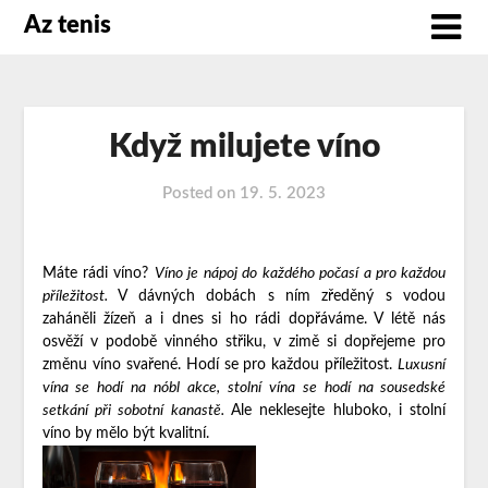
Az tenis
Když milujete víno
Posted on
19. 5. 2023
Máte rádi víno?
Víno je nápoj do každého počasí a pro každou
příležitost.
V dávných dobách s ním zředěný s vodou
zaháněli žízeň a i dnes si ho rádi dopřáváme. V létě nás
osvěží v podobě vinného střiku, v zimě si dopřejeme pro
změnu víno svařené. Hodí se pro každou příležitost.
Luxusní
vína se hodí na nóbl akce, stolní vína se hodí na sousedské
setkání při sobotní kanastě.
Ale neklesejte hluboko, i stolní
víno by mělo být kvalitní.