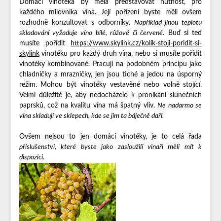
Domácí vinotéka
by měla představovat nutnost, pro
každého milovníka vína. Její pořízení byste měli ovšem
rozhodně konzultovat s odborníky.
Například jinou teplotu
skladování vyžaduje víno bílé, růžové či červené.
Buď si teď
musíte pořídit
https://www.skylink.cz/kolik-stoji-poridit-si-
skylink
vinotéku pro každý druh vína, nebo si musíte pořídit
vinotéky kombinované. Pracují na podobném principu jako
chladničky a mrazničky, jen jsou tiché a jedou na úsporný
režim. Mohou být vinotéky vestavěné nebo volně stojící.
Velmi důležité je, aby nedocházelo k pronikání slunečních
paprsků, což na kvalitu vína má špatný vliv.
Ne nadarmo se
vína skladují ve sklepech, kde se jim ta báječně daří.
Ovšem nejsou to jen domácí vinotéky, je to celá řada
příslušenství, které byste jako zasloužilí vinaři měli mít k
dispozici.