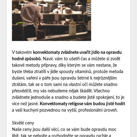
V takovém
konvektomaty zvládnete uvařit jídlo na opravdu
hodně způsobů
. Navíc vám to ušetří čas a můžete si zvolit
takové metody přípravy, díky kterým se vám nestane, že
byste třeba ztratili v jídle spousty vitamínů, protože metoda
dušení, vaření v páře jsou opravdu šetrné k nejrůznějším
ztrátám, tak se o tom sami na vlastní oči můžete snadno
přesvědčit, my vás nebudeme nějak škádlit. Všechno
zvládnete jednoduše a snadno a budete jistě spokojení, to je
více než jasné.
Konvektomaty retigose vám budou jistě hodit
a vaši kuchyni pozvednou na vyšší, profesionální úroveň.
Skvělé ceny
Naše ceny jsou další věcí, co se vám bude opravdu moc
líbit, tak se nebojte a rozhodněte se opravdu rychle a