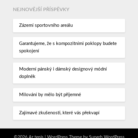
NEJNOVĚJŠÍ PŘÍSPĚVKY
Zázemí sportovního areálu
Garantujeme, že s kompozitními poklopy budete
spokojení
Moderní pánský i dámský designový módní
doplněk
Milování by mělo být příjemné
Zajímavé zkušenosti, které vás překvapí
©2026 Az tenis
| WordPress Theme by
Superb WordPress