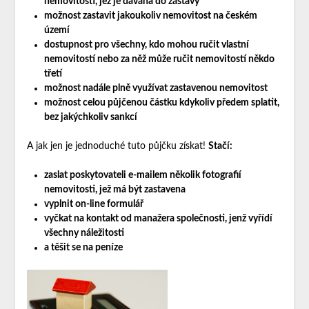
nemovitosti, jež je dávána do zástavy
možnost zastavit jakoukoliv nemovitost na českém
území
dostupnost pro všechny, kdo mohou ručit vlastní
nemovitostí nebo za něž může ručit nemovitostí někdo
třetí
možnost nadále plně využívat zastavenou nemovitost
možnost celou půjčenou částku kdykoliv předem splatit,
bez jakýchkoliv sankcí
A jak jen je jednoduché tuto půjčku získat!
Stačí:
zaslat poskytovateli e-mailem několik fotografií
nemovitosti, jež má být zastavena
vyplnit on-line formulář
vyčkat na kontakt od manažera společnosti, jenž vyřídí
všechny náležitosti
a těšit se na peníze