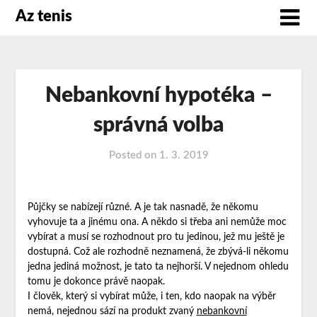
Az tenis
Nebankovní hypotéka –
správná volba
Posted on
1. 3. 2019
Půjčky se nabízejí různé. A je tak nasnadě, že někomu
vyhovuje ta a jinému ona. A někdo si třeba ani nemůže moc
vybírat a musí se rozhodnout pro tu jedinou, jež mu ještě je
dostupná. Což ale rozhodně neznamená, že zbývá-li někomu
jedna jediná možnost, je tato ta nejhorší. V nejednom ohledu
tomu je dokonce právě naopak.
I člověk, který si vybírat může, i ten, kdo naopak na výběr
nemá, nejednou sází na produkt zvaný
nebankovní