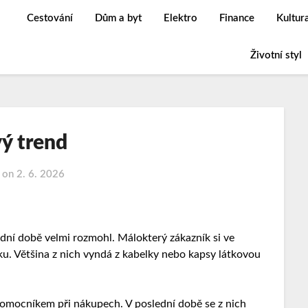
Cestování
Dům a byt
Elektro
Finance
Kultur
Životní styl
ý trend
d on
2. 6. 2026
slední době velmi rozmohl. Málokterý zákazník si ve
u. Většina z nich vyndá
z kabelky nebo kapsy látkovou
pomocníkem při nákupech. V poslední době se z nich