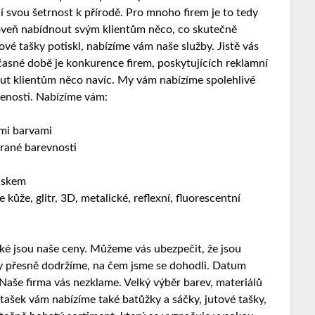
jí svou šetrnost k přírodě. Pro mnoho firem je to tedy
ároveň nabídnout svým klientům něco, co skutečně
vé tašky potiskl, nabízíme vám naše služby. Jistě vás
časné době je konkurence firem, poskytujících reklamní
out klientům něco navíc. My vám nabízíme spolehlivé
šenosti. Nabízíme vám:
ými barvami
brané barevnosti
tiskem
 kůže, glitr, 3D, metalické, reflexní, fluorescentní
aké jsou naše ceny. Můžeme vás ubezpečit, že jsou
ždy přesně dodržíme, na čem jsme se dohodli. Datum
Naše firma vás nezklame. Velký výběr barev, materiálů
tašek vám nabízíme také batůžky a sáčky, jutové tašky,