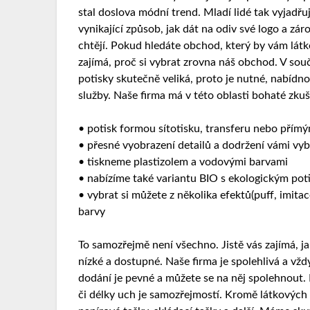
stal doslova módní trend. Mladí lidé tak vyjadřu
vynikající způsob, jak dát na odiv své logo a z
chtějí. Pokud hledáte obchod, který by vám látko
zajímá, proč si vybrat zrovna náš obchod. V sou
potisky skutečně veliká, proto je nutné, nabídn
služby. Naše firma má v této oblasti bohaté zku
• potisk formou sítotisku, transferu nebo přím
• přesné vyobrazení detailů a dodržení vámi vy
• tiskneme plastizolem a vodovými barvami
• nabízíme také variantu BIO s ekologickým po
• vybrat si můžete z několika efektů(puff, imitace
barvy
To samozřejmě není všechno. Jistě vás zajímá, j
nízké a dostupné. Naše firma je spolehlivá a v
dodání je pevné a můžete se na něj spolehnout. 
či délky uch je samozřejmostí. Kromě látkových 