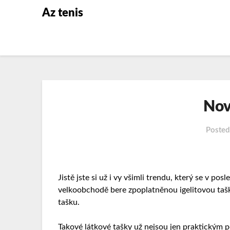
Az tenis
Nov
Poste
Jistě jste si už i vy všimli trendu, který se v po
velkoobchodě bere zpoplatněnou igelitovou tašk
tašku
.
Takové látkové tašky už nejsou jen praktickým 