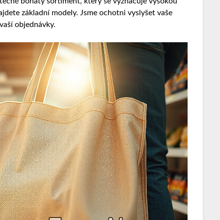
utečně bohatý sortiment, který se vyznačuje vysokou
ajdete základní modely. Jsme ochotni vyslyšet vaše
vaší objednávky.