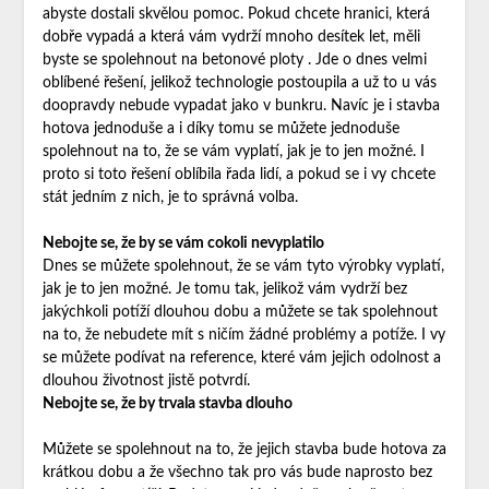
abyste dostali skvělou pomoc. Pokud chcete hranici, která
dobře vypadá a která vám vydrží mnoho desítek let, měli
byste se spolehnout na betonové ploty
. Jde o dnes velmi
oblíbené řešení, jelikož technologie postoupila a už to u vás
doopravdy nebude vypadat jako v bunkru. Navíc je i stavba
hotova jednoduše a i díky tomu se můžete jednoduše
spolehnout na to, že se vám vyplatí, jak je to jen možné. I
proto si toto řešení oblíbila řada lidí, a pokud se i vy chcete
stát jedním z nich, je to správná volba.
Nebojte se, že by se vám cokoli nevyplatilo
Dnes se můžete spolehnout, že se vám tyto výrobky vyplatí,
jak je to jen možné. Je tomu tak, jelikož vám vydrží bez
jakýchkoli potíží dlouhou dobu a můžete se tak spolehnout
na to, že nebudete mít s ničím žádné problémy a potíže. I vy
se můžete podívat na reference, které vám jejich odolnost a
dlouhou životnost jistě potvrdí.
Nebojte se, že by trvala stavba dlouho
Můžete se spolehnout na to, že jejich stavba bude hotova za
krátkou dobu a že všechno tak pro vás bude naprosto bez