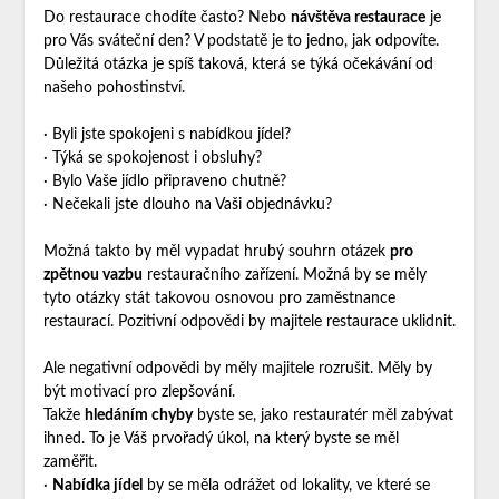
Do restaurace chodíte často? Nebo
návštěva restaurace
je
pro Vás sváteční den? V podstatě je to jedno, jak odpovíte.
Důležitá otázka je spíš taková, která se týká očekávání od
našeho pohostinství.
· Byli jste spokojeni s nabídkou jídel?
· Týká se spokojenost i obsluhy?
· Bylo Vaše jídlo připraveno chutně?
· Nečekali jste dlouho na Vaši objednávku?
Možná takto by měl vypadat hrubý souhrn otázek
pro
zpětnou vazbu
restauračního zařízení. Možná by se měly
tyto otázky stát takovou osnovou pro zaměstnance
restaurací. Pozitivní odpovědi by majitele restaurace uklidnit.
Ale negativní odpovědi by měly majitele rozrušit. Měly by
být motivací pro zlepšování.
Takže
hledáním chyby
byste se, jako restauratér měl zabývat
ihned. To je Váš prvořadý úkol, na který byste se měl
zaměřit.
·
Nabídka jídel
by se měla odrážet od lokality, ve které se