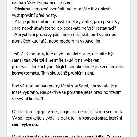
nachází Vaše restaurační zařízení.
·
Obsluhu
je možné vyměnit, nebo proškolit v oblasti
vystupování před hosty.
· Zda je
jídlo chutné
, to byste měl Vy vědět, jako první! Vy
snad neochutnáváte to, co podáváte ve Vaší restauraci?
· A
zrychlení přípravy
jídel můžete zajistit, buď výměnou
pomalých kuchařů, nebo moderním vybavením
.
Teď záleží
na tom, kde chybu najdete. Víte, nesmíte být
samaritán. Ale také nesmíte škudlit na vybavení
profesionální kuchyně! Nejlehčím úkolem je pořízení nového
konvektomatu
. Tam skutečně problém není.
Podíváte se
na parametry těchto zařízení, porovnáte je a
máte vybráno. Respektive se poradíte ještě před pořízením
se svými kuchaři.
Oni budou nejlépe vědět, co je pro ně nejlepším řešením. A
Vy se necukejte s výdaji a pořiďte jim
konvektomat, který si
sami vyberou
.