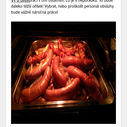
Vy si dejte
práci s tím ostatním, co je v nepořádku. To bude
daleko těžší oříšek! Vybrat, nebo proškolit personál obsluhy
bude vážně náročná práce!