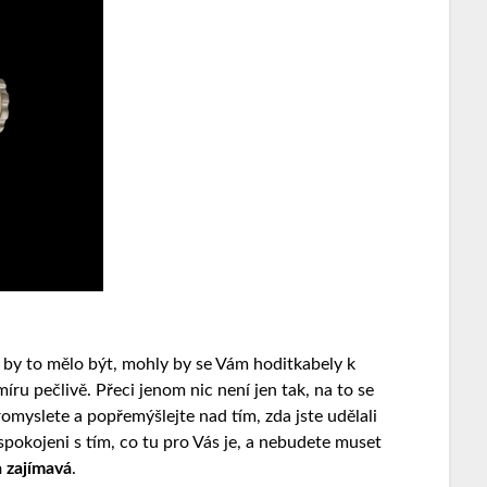
k by to mělo být, mohly by se Vám hodit
kabely k
íru pečlivě. Přeci jenom nic není jen tak, na to se
omyslete a popřemýšlejte nad tím, zda jste udělali
spokojeni s tím, co tu pro Vás je, a nebudete muset
a zajímavá
.