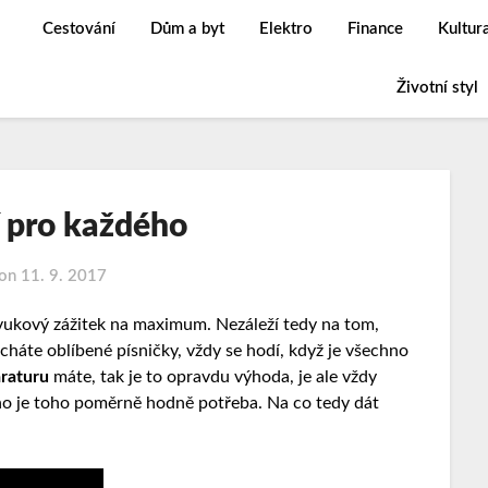
Cestování
Dům a byt
Elektro
Finance
Kultur
Životní styl
 pro každého
 on
11. 9. 2017
zvukový zážitek na maximum. Nezáleží tedy na tom,
ucháte oblíbené písničky, vždy se hodí, když je všechno
araturu
máte, tak je to opravdu výhoda, je ale vždy
ho je toho poměrně hodně potřeba. Na co tedy dát