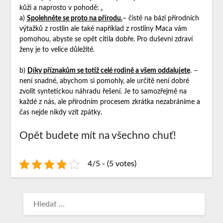
kůži a naprosto v pohodě:
.
a)
Spolehněte se proto na přírodu.
– čistě na bázi přírodních
výtažků z rostlin ale také například z rostliny Maca vám
pomohou, abyste se opět cítila dobře. Pro duševní zdraví
ženy je to velice důležité.
b)
Díky příznakům se totiž celé rodině a všem oddalujete
. –
není snadné, abychom si pomohly, ale určitě není dobré
zvolit syntetickou náhradu řešení. Je to samozřejmě na
každé z nás, ale přírodním procesem zkrátka nezabráníme a
čas nejde nikdy vzít zpátky.
Opět budete mít na všechno chuť!
4/5 - (5 votes)