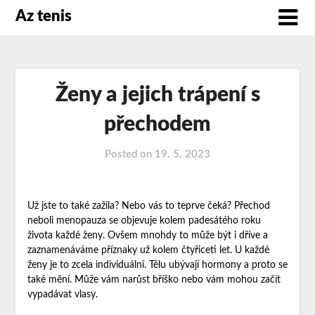
Az tenis
Ženy a jejich trápení s
přechodem
Posted on
19. 5. 2023
Už jste to také zažila? Nebo vás to teprve čeká? Přechod
neboli menopauza se objevuje kolem padesátého roku
života každé ženy. Ovšem mnohdy to může být i dříve a
zaznamenáváme příznaky už kolem čtyřiceti let. U každé
ženy je to zcela individuální. Tělu ubývají hormony a proto se
také mění. Může vám narůst bříško nebo vám mohou začít
vypadávat vlasy.