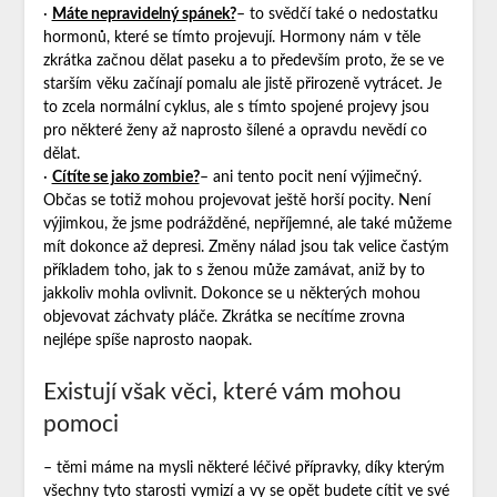
·
Máte nepravidelný spánek?
– to svědčí také o nedostatku
hormonů, které se tímto projevují. Hormony nám v těle
zkrátka začnou dělat paseku a to především proto, že se ve
starším věku začínají pomalu ale jistě přirozeně vytrácet. Je
to zcela normální cyklus, ale s tímto spojené projevy jsou
pro některé ženy až naprosto šílené a opravdu nevědí co
dělat.
·
Cítíte se jako zombie?
– ani tento pocit není výjimečný.
Občas se totiž mohou projevovat ještě horší pocity. Není
výjimkou, že jsme podrážděné, nepříjemné, ale také můžeme
mít dokonce až depresi. Změny nálad jsou tak velice častým
příkladem toho, jak to s ženou může zamávat, aniž by to
jakkoliv mohla ovlivnit. Dokonce se u některých mohou
objevovat záchvaty pláče. Zkrátka se necítíme zrovna
nejlépe spíše naprosto naopak.
Existují však věci, které vám mohou
pomoci
– těmi máme na mysli některé léčivé přípravky, díky kterým
všechny tyto starosti vymizí a vy se opět budete cítit ve své