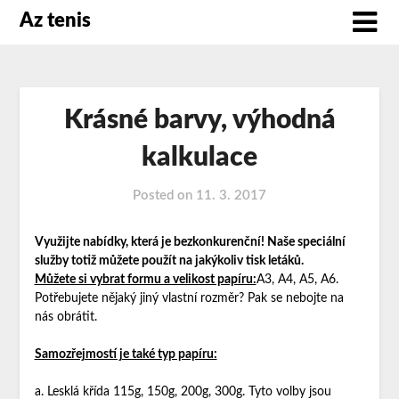
Az tenis
Krásné barvy, výhodná
kalkulace
Posted on
11. 3. 2017
Využijte nabídky, která je bezkonkurenční! Naše speciální
služby totiž můžete použít na jakýkoliv tisk letáků.
Můžete si vybrat formu a velikost papíru:
A3, A4, A5, A6.
Potřebujete nějaký jiný vlastní rozměr? Pak se nebojte na
nás obrátit.
Samozřejmostí je také typ papíru:
a. Lesklá křída 115g, 150g, 200g, 300g. Tyto volby jsou