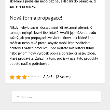
skládání s přebalem nebo bez něj, skládání do psaníčka, či
zavřené psaníčko.
Nová forma propagace!
Nikdy nebylo snazší dostat mezi lidi reklamní sdělení. K
tomu je
nejlepší levný tisk letáků
. Využít jej může opravdu
každý, jak pro propagaci své vlastní firmy, tak klidně i do
začátku nebo také proto, abyste mohli lépe zviditelnit
některý z vašich produktů. Zde můžete mít historii firmy,
nebo jenom nový výrobek popis a obrázek či název zboží,
které prodáváte. Záleží na tom, pro jaký účel tyto produkty
budete nadále potřebovat.
3.3/5 - (3 votes)