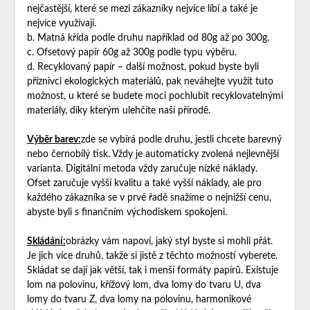
nejčastější, které se mezi zákazníky nejvíce líbí a také je
nejvíce využívají.
b. Matná křída podle druhu například od 80g až po 300g.
c. Ofsetový papír 60g až 300g podle typu výběru.
d. Recyklovaný papír – další možnost, pokud byste byli
příznivci ekologických materiálů, pak neváhejte využít tuto
možnost, u které se budete moci pochlubit recyklovatelnými
materiály, díky kterým ulehčíte naší přírodě.
Výběr barev:
zde se vybírá podle druhu, jestli chcete barevný
nebo černobílý tisk. Vždy je automaticky zvolená nejlevnější
varianta. Digitální metoda vždy zaručuje nízké náklady.
Ofset zaručuje vyšší kvalitu a také vyšší náklady, ale pro
každého zákazníka se v prvé řadě snažíme o nejnižší cenu,
abyste byli s finančním východiskem spokojeni.
Skládání:
obrázky vám napoví, jaký styl byste si mohli přát.
Je jich více druhů, takže si jistě z těchto možností vyberete.
Skládat se dají jak větší, tak i menší formáty papírů. Existuje
lom na polovinu, křížový lom, dva lomy do tvaru U, dva
lomy do tvaru Z, dva lomy na polovinu, harmonikové