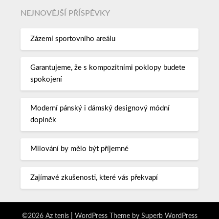
NEJNOVĚJŠÍ PŘÍSPĚVKY
Zázemí sportovního areálu
Garantujeme, že s kompozitními poklopy budete
spokojení
Moderní pánský i dámský designový módní
doplněk
Milování by mělo být příjemné
Zajímavé zkušenosti, které vás překvapí
©2026 Az tenis
| WordPress Theme by
Superb WordPress