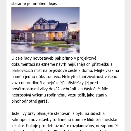
staráme již mnohem lépe.
U celé řady novostaveb pak přímo v projektové
dokumentaci nalezneme návrh nejrůznějších přístřešků a
parkovacích míst na příjezdové cestě k domu. Mějte však na
paměti jednu důležitou věc. Nekryté stání životnost vašeho
vozu neprodlouží a nejrůznější přístřešky jej před
povětrnostními vlivy dokáží ochránit jen částečně. Nic
neprospívá vašemu rodinnému vozu tolik, jako stání v
plnohodnotné garáži.
Jistě i vy brzy plánujete stěhování z bytu na sídlišti a
zakoupení novostavby rodinného domu v klidnější městské
lokalitě. Pokoje pro děti už máte rozplánovány, nezapomněli