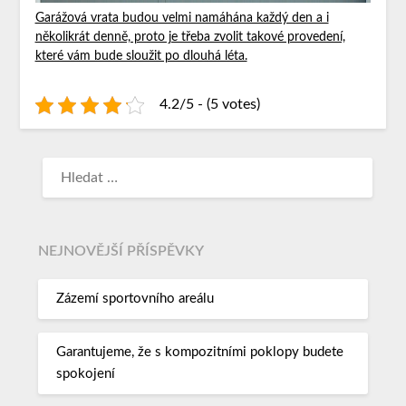
Garážová vrata budou velmi namáhána každý den a i
několikrát denně, proto je třeba zvolit takové provedení,
které vám bude sloužit po dlouhá léta.
4.2/5 - (5 votes)
NEJNOVĚJŠÍ PŘÍSPĚVKY
Zázemí sportovního areálu
Garantujeme, že s kompozitními poklopy budete
spokojení