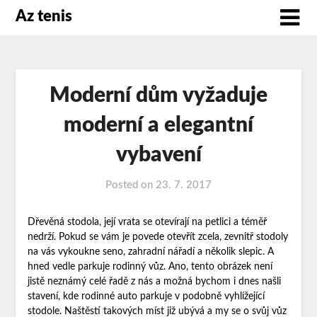
Az tenis
Moderní dům vyžaduje
moderní a elegantní
vybavení
Posted on
23. 7. 2017
Dřevěná stodola, její vrata se otevírají na petlici a téměř
nedrží. Pokud se vám je povede otevřít zcela, zevnitř stodoly
na vás vykoukne seno, zahradní nářadí a několik slepic. A
hned vedle parkuje rodinný vůz. Ano, tento obrázek není
jistě neznámý celé řadě z nás a možná bychom i dnes našli
stavení, kde rodinné auto parkuje v podobně vyhlížející
stodole. Naštěstí takových míst již ubývá a my se o svůj vůz