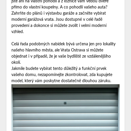
jste ani na vlastní pohodlí a z ložnice vám vedou dveře
přímo do vlastní koupelny. A co pohodlí vašeho auta?
Zahrňte do plánů i výstavbu garáže a začněte vybírat
moderní garážová vrata. Jsou dostupné v celé řadě
provedení a dokonce si můžete zvolit i velmi moderní
vzhled.
Celá řada podobných nabídek bývá určena jen pro lokality
našeho hlavního města, ale
Vrata Ostrava
si můžete
objednat i v případě, že je vaše bydliště ze vzdálenějšího
okolí.
Jakmile budete vybírat tento důležitý a funkční prvek
vašeho domu, nezapomínejte zkontrolovat, zda kupujete
model, který vám poskytne dostatečně dlouhou záruku.