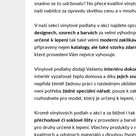
snadno se to udržovalo? No přece kvalitní viny
naší nabídce za opravdu skvělou cenu a v mnoh
V naší sekci vinylové podlahy v akci najdete op
designech, vzorech a barvách
za velmi výhodný
určené k lepení
tak také velmi
moderní zakliká
připraveny nejen
katalogy, ale také vzorky zda
které provedení Vám nejvíce vyhovuje.
Vinylové podlahy dodají Vašemu
interiéru doko
interiér vyzařovat teplo domova a díky
jejich sn
nepřidá téměř žádnou práci s následným úklidem,
není potřeba
žádné speciální nářadí
, pouze k za
rozhodnete pro model, který je určený k lepení,
Kromě
vinylových podlah v akci a za běžné i ta
přechodové či soklové lišty
v provedení a barvě,
pro druhy určené k lepení. Všechny produkty v n
kvalitních a odolných materiálů s dlouhou životn