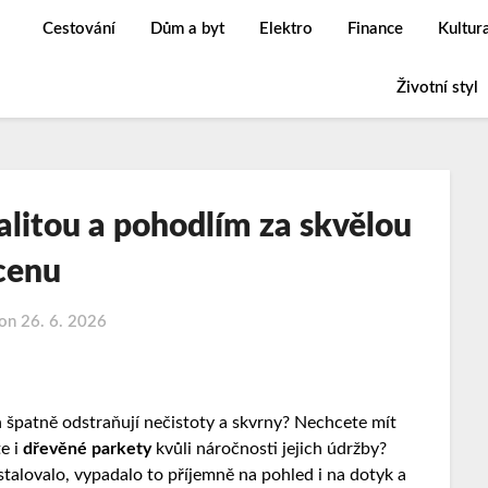
Cestování
Dům a byt
Elektro
Finance
Kultur
Životní styl
valitou a pohodlím za skvělou
cenu
 on
26. 6. 2026
ch špatně odstraňují nečistoty a skvrny? Nechcete mít
e i
dřevěné parkety
kvůli náročnosti jejich údržby?
stalovalo, vypadalo to příjemně na pohled i na dotyk a