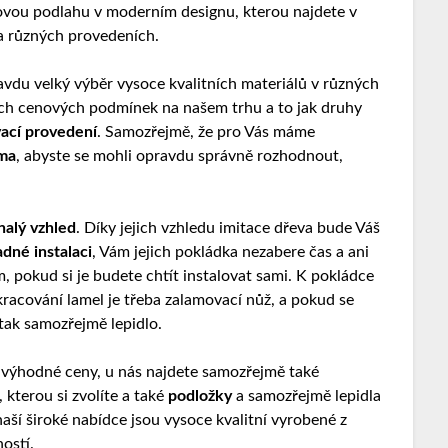
lovou podlahu v moderním designu, kterou najdete v
a různých provedeních.
ravdu velký výběr vysoce kvalitních materiálů v různých
ch cenových podmínek na našem trhu a to jak druhy
vací provedení
. Samozřejmě, že pro Vás máme
rma
, abyste se mohli opravdu správně rozhodnout,
nalý vzhled
. Díky jejich vzhledu imitace dřeva bude Váš
adné instalaci
, Vám jejich pokládka nezabere čas a ani
 pokud si je budete chtít instalovat sami. K pokládce
kracování lamel je třeba zalamovací nůž, a pokud se
 tak samozřejmě lepidlo.
k výhodné ceny
, u nás najdete samozřejmě také
 kterou si zvolíte a také
podložky
a samozřejmě lepidla
aší široké nabídce jsou vysoce kvalitní vyrobené z
ostí.