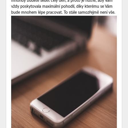
mnohdy budete sedět celý den, a proto je nutné, aby Vám
vždy poskytovala maximální pohodlí, díky kterému se Vám
bude mnohem lépe pracovat. To stále samozřejmě není vše.