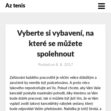
Az tenis
Vyberte si vybavení, na
které se můžete
spolehnout
Posted on
8. 8. 2017
Zařizování každého pracoviště je něčím velice důležitým a
zaručeně by nemělo být podceňováno. A proto něco
takového nepodceňujte ani Vy. Pokud chcete, aby Vám Vaše
kancelář poskytla maximální pohodlí, díky kterému se Vám
bude dobře pracovat, tak si můžete být jistí tím, že se Vám
vyplatí zvolit takový
kancelářský nábytek sestavy
, který
bude odpovídat Vašim představám. Nabídka je totiž široká, a