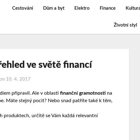
Cestování
Dům a byt
Elektro
Finance
Kultur
Životní styl
řehled ve světě financí
 on
10. 4. 2017
iem připravil. Ale v oblasti
finanční gramotnosti
na
pe. Máte stejný pocit? Nebo snad patříte také k těm,
ch produktech, určitě se Vám každá relevantní