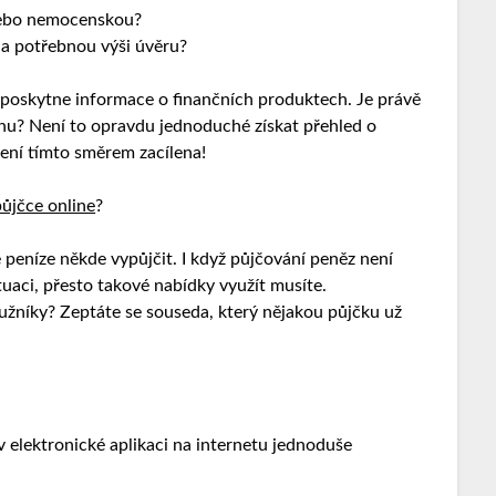
 nebo nemocenskou?
 na potřebnou výši úvěru?
oskytne informace o finančních produktech. Je právě
hu? Není to opravdu jednoduché získat přehled o
není tímto směrem zacílena!
ůjčce online
?
 peníze někde vypůjčit. I když půjčování peněz není
tuaci, přesto takové nabídky využít musíte.
lužníky? Zeptáte se souseda, který nějakou půjčku už
v elektronické aplikaci na internetu jednoduše