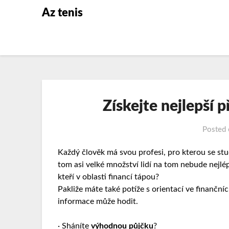
Az tenis
Získejte nejlepší p
Posted
Každý člověk má svou profesi, pro kterou se stud
tom asi velké množství lidí na tom nebude nejlé
kteří v oblasti financí tápou?
Pakliže máte také potíže s orientací ve finanční
informace může hodit.
· Sháníte
výhodnou půjčku
?