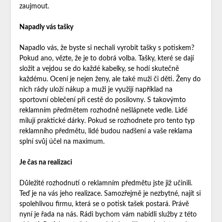
zaujmout.
Napadly vás tašky
Napadlo vás, že byste si nechali vyrobit
tašky s potiskem
?
Pokud ano, vězte, že je to dobrá volba. Tašky, které se dají
složit a vejdou se do každé kabelky, se hodí skutečně
každému. Ocení je nejen ženy, ale také muži či děti. Ženy do
nich rády uloží nákup a muži je využijí například na
sportovní oblečení při cestě do posilovny. S takovýmto
reklamním předmětem rozhodně nešlápnete vedle. Lidé
milují praktické dárky. Pokud se rozhodnete pro tento typ
reklamního předmětu, lidé budou nadšení a vaše reklama
splní svůj účel na maximum.
Je čas na realizaci
Důležité rozhodnutí o reklamním předmětu jste již učinili.
Teď je na vás jeho realizace. Samozřejmě je nezbytné, najít si
spolehlivou firmu, která se o potisk tašek postará. Právě
nyní je řada na nás. Rádi bychom vám nabídli služby z této