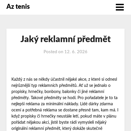
Az tenis
Jaký reklamní předmět
Posted on
12. 6. 2026
Každý z nás se někdy účastnil nějaké akce, z které si odnesl
nejrůznější typ reklamních předmětů. Ať už se jednalo o
propisky, hrnečky, bonbony, balonky či jiné reklamní
předměty. Takové předměty se hodí. Pro pořadatele je to ta
nejlepší reklama za minimální náklady. Lidé dárky zdarma
ocení a potřebná reklama se dostane přesně tam, kam má. I
když propisky či hrnečky neustále letí, pokud máte v plánu
pořádat nějakou akci, jistě byste rádi vymysleli nějaký
originální reklamní předmět, který dokáže skutečně