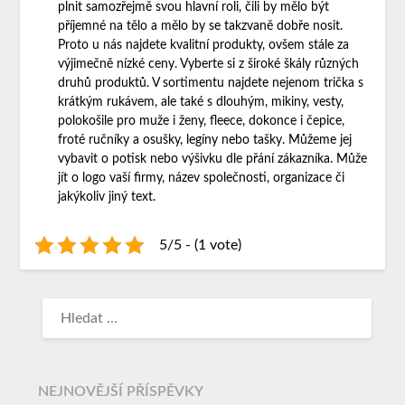
plnit samozřejmě svou hlavní roli, čili by mělo být
příjemné na tělo a mělo by se takzvaně dobře nosit.
Proto u nás najdete kvalitní produkty, ovšem stále za
výjimečně nízké ceny. Vyberte si z široké škály různých
druhů produktů. V sortimentu najdete nejenom trička s
krátkým rukávem, ale také s dlouhým, mikiny, vesty,
polokošile pro muže i ženy, fleece, dokonce i čepice,
froté ručníky a osušky, legíny nebo tašky. Můžeme jej
vybavit o potisk nebo výšivku dle přání zákazníka. Může
jít o logo vaší firmy, název společnosti, organizace či
jakýkoliv jiný text.
5/5 - (1 vote)
NEJNOVĚJŠÍ PŘÍSPĚVKY