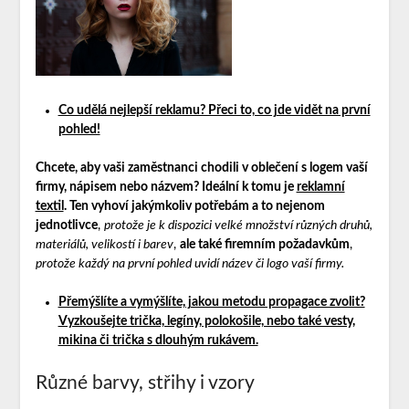
Co udělá nejlepší reklamu? Přeci to, co jde vidět na první
pohled!
Chcete, aby vaši zaměstnanci chodili v oblečení s logem vaší
firmy, nápisem nebo názvem? Ideální k tomu je
reklamní
textil
. Ten vyhoví jakýmkoliv potřebám a to nejenom
jednotlivce
,
protože je k dispozici velké množství různých druhů,
materiálů, velikostí i barev
,
ale také firemním požadavkům
,
protože každý na první pohled uvidí název či logo vaší firmy.
Přemýšlíte a vymýšlíte, jakou metodu propagace zvolit?
Vyzkoušejte trička, legíny, polokošile, nebo také vesty,
mikina či trička s dlouhým rukávem.
Různé barvy, střihy i vzory