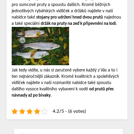
pro sumcové pruty a spoustu dalších. Kromě běžných
jednotlivých rybářských vidliček a držáků najdete v naší
nabídce také
stojany pro udržení hned dvou prutů
najednou
a také speciální
držák na pruty na zeď k připevnění na lodi
.
Jak tedy vidíte, u nás si zaručeně vybere každý z Vás a to i
ten nejnáročnější zákazník. Kromě kvalitních a spolehlivých
vidliček najdete v naší rozmanité nabídce také spoustu
dalšího vysoce kvalitního vybavení k vodě
od prutů přes
návnady až po bivaky
.
4.2/5 - (6 votes)