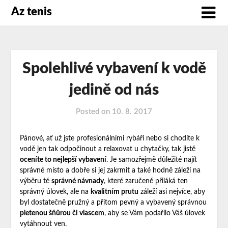
Az tenis
Spolehlivé vybavení k vodě
jedině od nás
Posted on
10. 8. 2017
Pánové, ať už jste profesionálními rybáři nebo si chodíte k
vodě jen tak odpočinout a relaxovat u chytačky, tak jistě
oceníte to nejlepší vybavení
. Je samozřejmě důležité najít
správné místo a dobře si jej zakrmit a také hodně záleží na
výběru té
správné návnady
, které zaručeně přiláká ten
správný úlovek, ale na
kvalitním prutu
záleží asi nejvíce, aby
byl dostatečně pružný a přitom pevný a vybavený správnou
pletenou šňůrou či vlascem
, aby se Vám podařilo Váš úlovek
vytáhnout ven.