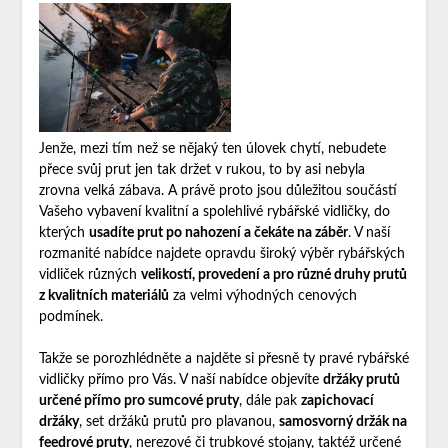
Jenže, mezi tím než se nějaký ten úlovek chytí, nebudete
přece svůj prut jen tak držet v rukou, to by asi nebyla
zrovna velká zábava. A právě proto jsou důležitou součástí
Vašeho vybavení kvalitní a
spolehlivé rybářské vidličky
, do
kterých
usadíte prut po nahození a čekáte na záběr
. V naší
rozmanité nabídce najdete opravdu široký výběr rybářských
vidliček různých
velikostí, provedení a pro různé druhy prutů
z kvalitních materiálů
za velmi výhodných cenových
podmínek.
Takže se porozhlédněte a najděte si přesně ty pravé rybářské
vidličky přímo pro Vás. V naší nabídce objevíte
držáky prutů
určené přímo pro sumcové pruty
, dále pak
zapichovací
držáky
, set držáků prutů pro plavanou,
samosvorný držák na
feedrové pruty
, nerezové či trubkové stojany, taktéž určené