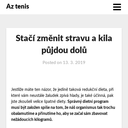
Az tenis
Stačí změnit stravu a kila
půjdou dolů
Posted on
13. 3. 2019
Jestliže máte ten názor, že jedině taková redukční dieta, při
které vám neustále žaludek zpívá hlady, je také účinná, pak
jste zkoušeli velice špatné diety.
Správný dietní program
musí být založen spíše na tom, že náš organismus tak trochu
obalamutíme a přinutíme ho, aby se začal sám zbavovat
nežádoucích kilogramů.