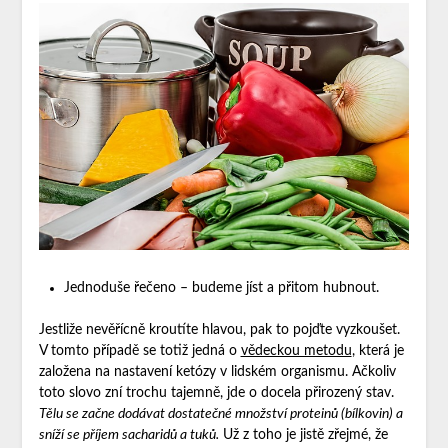
Jednoduše řečeno – budeme jíst a přitom hubnout.
Jestliže nevěřícně kroutíte hlavou, pak to pojďte vyzkoušet.
V tomto případě se totiž jedná o
vědeckou metodu
, která je
založena na nastavení ketózy v lidském organismu. Ačkoliv
toto slovo zní trochu tajemně, jde o docela přirozený stav.
Tělu se začne dodávat dostatečné množství proteinů (bílkovin) a
sníží se příjem sacharidů a tuků.
Už z toho je jistě zřejmé, že