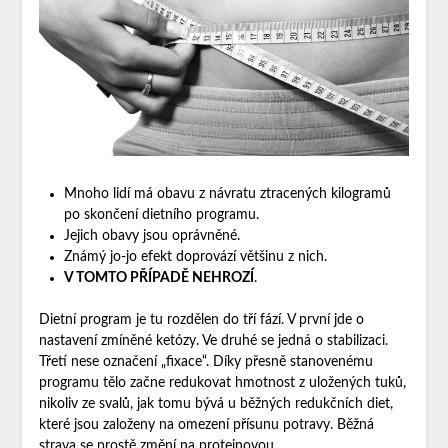
Mnoho lidí má obavu z návratu ztracených kilogramů
po skončení dietního programu.
Jejich obavy jsou oprávněné.
Známý jo-jo efekt doprovází většinu z nich.
V TOMTO PŘÍPADĚ NEHROZÍ
.
Dietní program je tu rozdělen do tří fází. V první jde o
nastavení zmíněné ketózy. Ve druhé se jedná o stabilizaci.
Třetí nese označení „fixace“. Díky přesně stanovenému
programu tělo začne redukovat hmotnost z uložených tuků,
nikoliv ze svalů, jak tomu bývá u běžných redukčních diet,
které jsou založeny na omezení přísunu potravy. Běžná
strava se prostě změní na proteinovou.