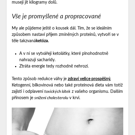
musejí jít kilogramy dolů.
Vše je promyšlené a propracované
My ale půjdeme ještě o kousek dál. Tím, že se ideálním
způsobem nastaví příjem zmíněných proteinů, vytvoří se v
těle takzvaná
ketóza.
A v ní se vytvářejí ketolátky, které plnohodnotně
nahrazují sacharidy.
Ztráta energie tedy rozhodně nehrozí.
Tento způsob redukce váhy je
zdraví velice prospěšný.
Ketogenní, bílkovinová nebo také
proteinová dieta
vám totiž
zajistí i odplavení
toxických látek
z vašeho organismu. Dalším
přínosem je
snížení cholesterolu
v krvi.